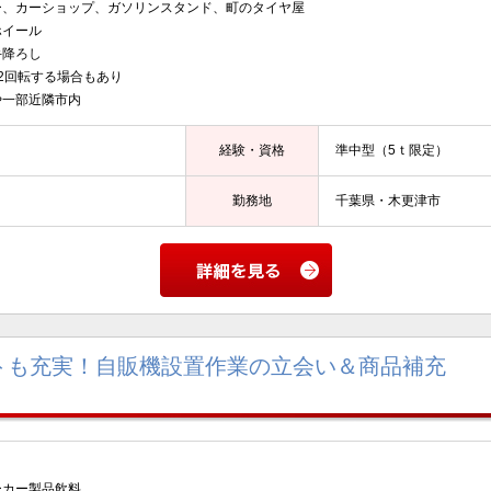
ー、カーショップ、ガソリンスタンド、町のタイヤ屋
ホイール
手降ろし
/2回転する場合もあり
や一部近隣市内
経験・資格
準中型（5ｔ限定）
勤務地
千葉県・木更津市
トも充実！自販機設置作業の立会い＆商品補充
ーカー製品飲料