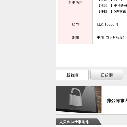
仕事内容
【積卸 】手積み/
【件数 】5件前後
給与
日給 10000円
期間
中期（3ヶ月程度）
新着順
日給順