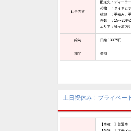
配送先：ディーラ
荷物 ：タイヤと
仕事内容
積卸 ：手積み、
件数 ：15〜20件
エリア：袖ヶ浦内
給与
日給 13375円
期間
長期
土日祝休み！プライベー
【車種 】普通車
【荷物 】大手メ