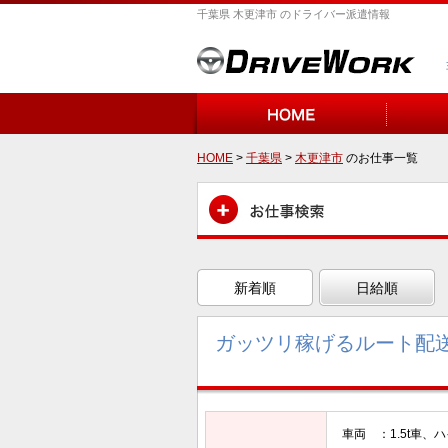
千葉県 木更津市 のドライバー派遣情報
HOME
>
千葉県
>
木更津市
のお仕事一覧
新着順
日給順
ガッツリ稼げるルート配送
車両 ：1.5t車、