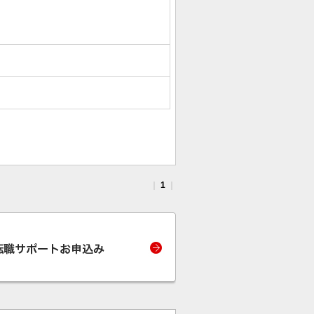
｜
1
｜