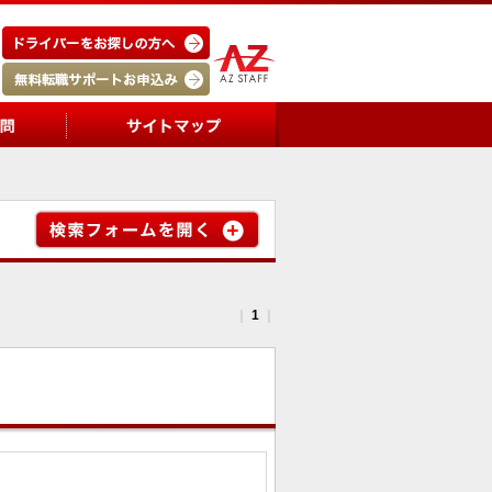
｜
1
｜