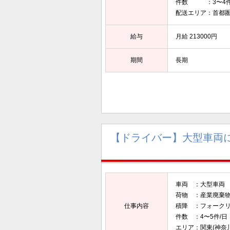
件数 ：3〜4
配送エリア：首都
給与
月給 213000円
期間
長期
【ドライバー】大型車両
車両 ：大型車両
荷物 ：産業廃棄
仕事内容
積降 ：フォークリ
件数 ：4〜5件/日
エリア：関東(神奈