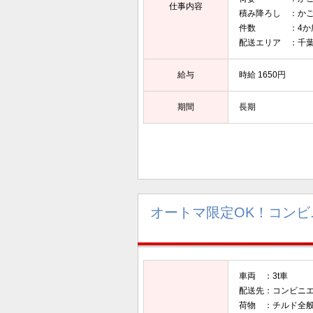
仕事内容
積み降ろし ：か
件数 ：4か
配送エリア ：千
給与
時給 1650円
期間
長期
オートマ限定OK！コンビ
車両 ：3t車
配送先：コンビニ
荷物 ：チルド全