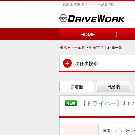
千葉県 船橋市 のドライバー派遣情報
HOME
>
千葉県
>
船橋市
のお仕事一覧
新着順
日給順
【ドライバー】4ｔ
車両 ：4ｔパッカ