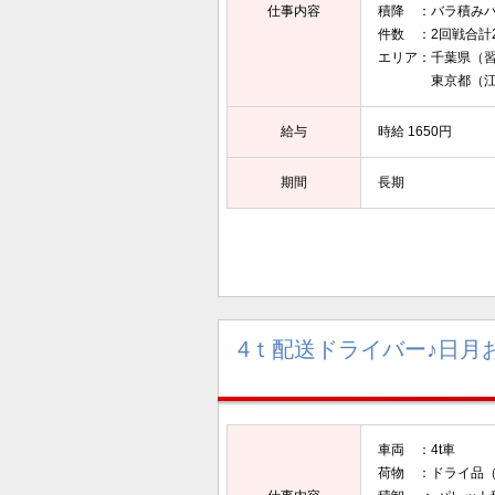
仕事内容
積降 ：バラ積み
件数 ：2回戦合計2
エリア：千葉県（
東京都（江戸川
給与
時給 1650円
期間
長期
4ｔ配送ドライバー♪日月
車両 ：4t車
荷物 ：ドライ品