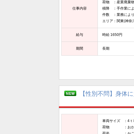
荷物 ：産業廃棄
仕事内容
積降 ：手作業に
件数 ：業務により、
エリア：関東(神奈
給与
時給 1650円
期間
長期
【性別不問】身体に
車両サイズ ：4ｔ
荷物 ：おか
荷姿 ：かご・