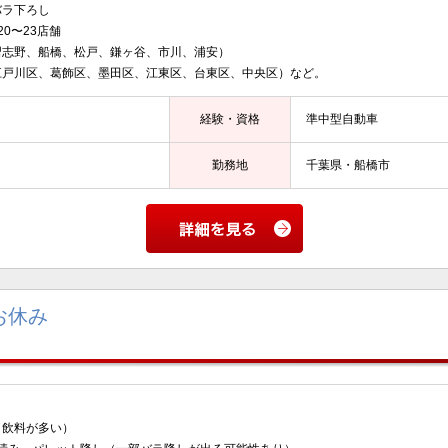
バラ下ろし
0〜23店舗
習志野、船橋、松戸、鎌ヶ谷、市川、浦安）
区、葛飾区、墨田区、江東区、台東区、中央区）など。
経験・資格
準中型自動車
勤務地
千葉県・船橋市
お休み
（飲料が多い）