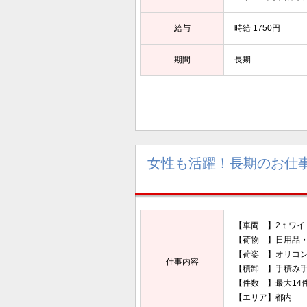
給与
時給 1750円
期間
長期
女性も活躍！長期のお仕
【車両 】2ｔワイ
【荷物 】日
【荷姿 】オ
仕事内容
【積卸 】手積み
【件数 】最大14
【エリア】都内