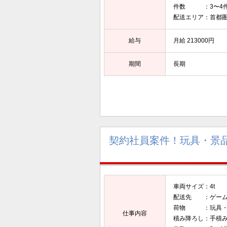
件数 ：3〜4件
配送エリア：首都
給与
月給 213000円
期間
長期
契約社員案件！玩具・景
車両サイズ：4t
配送先 ：ゲーム
荷物 ：玩具・
仕事内容
積み降ろし：手積