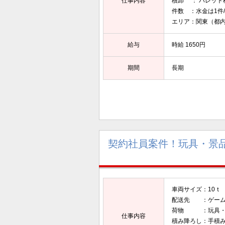
仕事内容
積卸 ： パレッ
件数 ：水金は1件
エリア：関東（都
給与
時給 1650円
期間
長期
契約社員案件！玩具・景
車両サイズ：10ｔ
配送先 ：ゲーム
荷物 ：玩具・
仕事内容
積み降ろし：手積