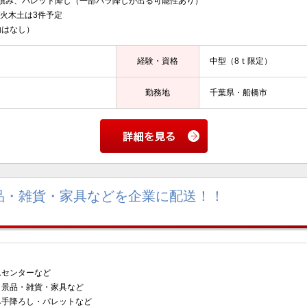
ト積み、パレット降し（一部バラ降しが出る可能性あり）
/火木土は3件予定
内はなし）
経験・資格
中型（8ｔ限定）
勤務地
千葉県・船橋市
品・雑貨・家具などを企業に配送！！
センターなど
景品・雑貨・家具など
み手降ろし・パレットなど