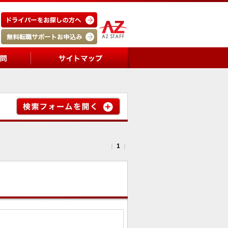
｜
1
｜