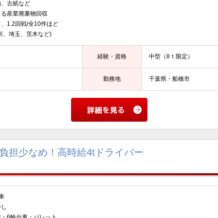
物、古紙など
よる産業廃棄物回収
1.2回戦/全10件ほど
川、埼玉、茨木など)
経験・資格
中型（8ｔ限定）
勤務地
千葉県・船橋市
負担少なめ！高時給4tドライバー
車
し
6輪台車・パレット