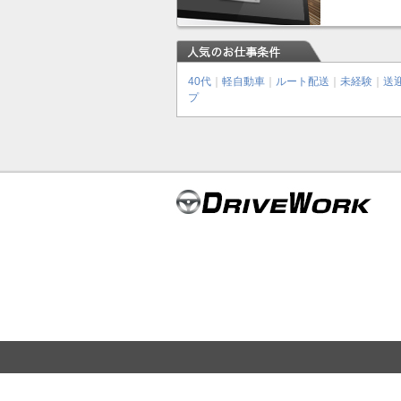
40代
｜
軽自動車
｜
ルート配送
｜
未経験
｜
送
プ