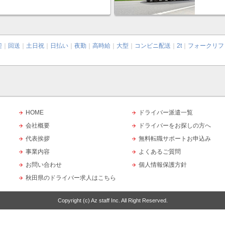
迎
｜
回送
｜
土日祝
｜
日払い
｜
夜勤
｜
高時給
｜
大型
｜
コンビニ配送
｜
2t
｜
フォークリフ
HOME
ドライバー派遣一覧
会社概要
ドライバーをお探しの方へ
代表挨拶
無料転職サポートお申込み
事業内容
よくあるご質問
お問い合わせ
個人情報保護方針
秋田県のドライバー求人はこちら
Copyright (c)
Az staff Inc.
All Right Reserved.