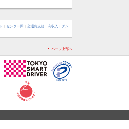
ト
｜
センター間
｜
交通費支給
｜
高収入
｜
ダン
ページ上部へ