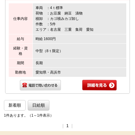
車両 ：4ｔ標準
荷物 ：お豆腐 納豆 漬物
仕事内容
積卸 ：カゴ積みカゴ卸し
件数 ：5件
エリア：名古屋 三重 集荷 愛知
給与
時給 1600円
経験・資
中型（8ｔ限定）
格
期間
長期
勤務地
愛知県・高浜市
新着順
日給順
1件あります。（1～1件表示）
｜
1
｜