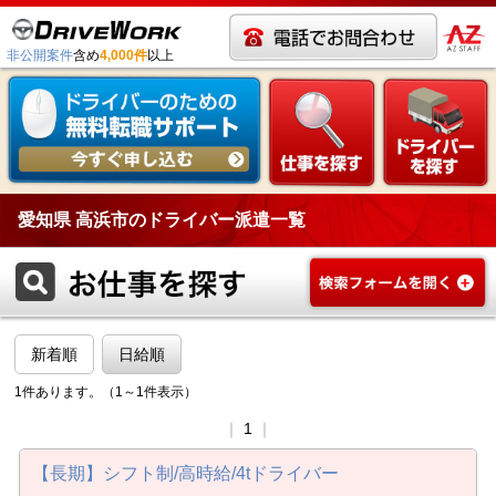
非公開案件
含め
4,000件
以上
愛知県 高浜市のドライバー派遣一覧
新着順
日給順
1件あります。（1～1件表示）
｜
1
｜
【長期】シフト制/高時給/4tドライバー