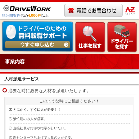
非公開案件
含め
4,000件
以上
事業内容
人材派遣サービス
必要な時に必要な人材を派遣いたします。
このような時にご相談ください！
① とにかく、すぐに人が必要！！
② 繁忙期のみ人が必要。
③ 直接社員が指導や指示を行いたい。
④ 新センター立ち上げで大量の人が必要。