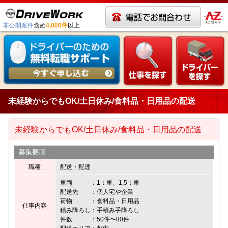
非公開案件
含め
4,000件
以上
未経験からでもOK/土日休み/食料品・日用品の配送
未経験からでもOK/土日休み/食料品・日用品の配送
募集要項
職種
配送・配達
車両 ：1ｔ車、1.5ｔ車
配送先 ：個人宅や企業
荷物 ：食料品・日用品
仕事内容
積み降ろし：手積み手降ろし
件数 ：50件〜80件