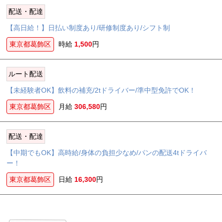
配送・配達
【高日給！】日払い制度あり/研修制度あり/シフト制
東京都葛飾区
時給
1,500
円
ルート配送
【未経験者OK】飲料の補充/2tドライバー/準中型免許でOK！
東京都葛飾区
月給
306,580
円
配送・配達
【中期でもOK】高時給/身体の負担少なめ/パンの配送4tドライバ
ー！
東京都葛飾区
日給
16,300
円