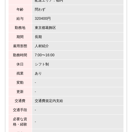
配送エリア：都内
年齢
問わず
給与
320400円
勤務地
東京都葛飾区
期間
長期
雇用形態
人材紹介
勤務時間
7:00〜16:00
休日
シフト制
残業
あり
変動
-
更新
-
交通費
交通費規定内支給
交通手段
-
必要な資
-
格・経験